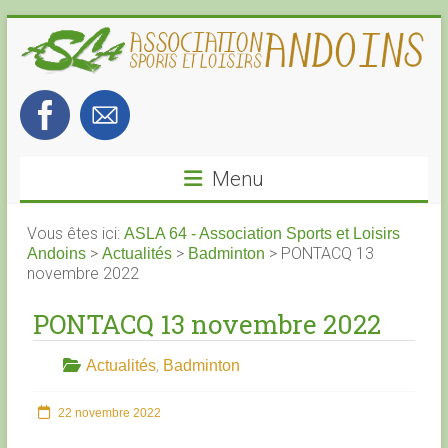
Skip
to
content
ASLA
64
Menu
–
Association
Vous êtes ici:
ASLA 64 - Association Sports et Loisirs
>
>
>
PONTACQ 13
Andoins
Actualités
Badminton
Sports
novembre 2022
et
PONTACQ 13 novembre 2022
Loisirs
,
Actualités
Badminton
Andoins
22 novembre 2022