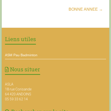
BONNE ANNEE
→
Liens utiles
ASM Pau Badminton
Nous situer
ASLA
18 rue Corisande
64 420 ANDOINS
05 59 33 62 14