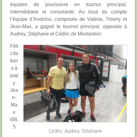
équipes de poursuivre en tournoi principal,
intermédiaire et consolante. Au bout du compte
l’équipe d’Andoins, composée de Valérie, Thierry et
Jean-Max, a gagné le tournoi principal, opposée à
Audrey, Stéphane et Cédric de Montardon.
Féli
cita
tion
s à
pap
y
Jea
n-
Ma
x
(68,
5
Cédric, Audrey, Stéphane