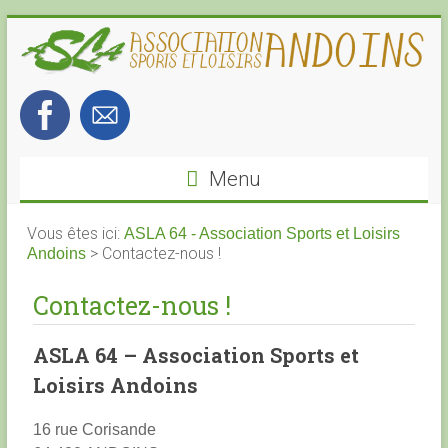
Skip
to
content
ASLA
64
Menu
–
Association
Vous êtes ici:
ASLA 64 - Association Sports et Loisirs
>
Contactez-nous !
Andoins
Sports
Contactez-nous !
et
Loisirs
ASLA 64 – Association Sports et
Loisirs Andoins
Andoins
16 rue Corisande