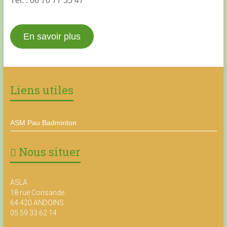
Tél. : 06 70 77 55 47
En savoir plus
Liens utiles
ASM Pau Badminton
Nous situer
ASLA
18 rue Corisande
64 420 ANDOINS
05 59 33 62 14